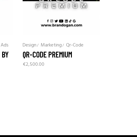
 Ads
Design
Marketing
Qr-Code
 BY
QR-CODE PREMIUM
€
2,500.00