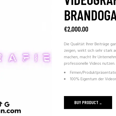
BRANDOG
€
2,000.00
Die Qualität Ihrer Beiträge g
zeigen, wirkt sich sehr stark 
machen, macht Ihr Unternehme
professionelle Videos nutzen.
Firmen/Produktpräsentati
100% Eigentum der Video
BUY PRODUCT